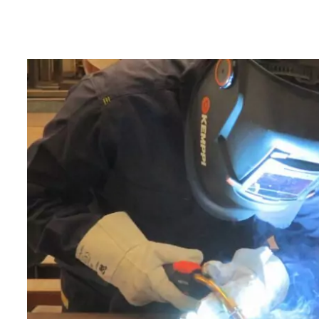
Vom
R
zum
einbau