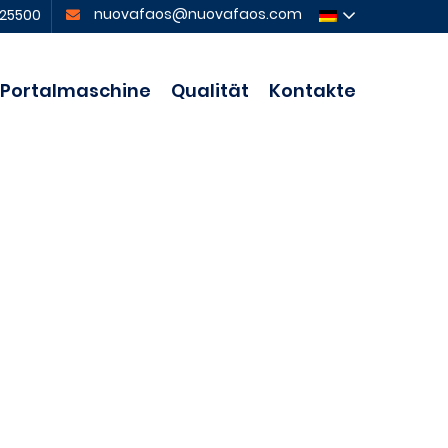
nuovafaos@nuovafaos.com
825500
Portalmaschine
Qualität
Kontakte