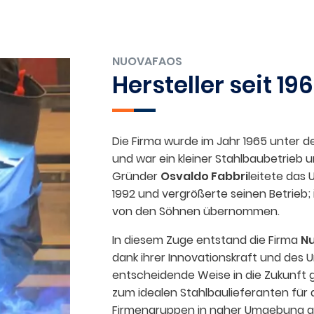
NUOVAFAOS
Hersteller seit 19
Die Firma wurde im Jahr 1965 unter
und war ein kleiner Stahlbaubetrieb un
Gründer
Osvaldo Fabbri
leitete das
1992 und vergrößerte seinen Betrieb; 
ohmaterial
von den Söhnen übernommen.
In diesem Zuge entstand die Firma
N
dank ihrer Innovationskraft und des
entscheidende Weise in die Zukunft g
fertigen
zum idealen Stahlbaulieferanten für
Firmengruppen in naher Umgebung g