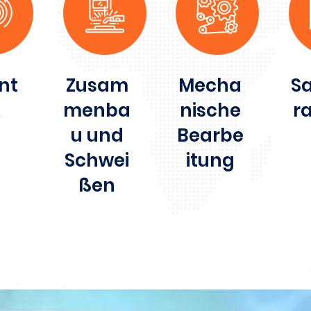
nt
Zusam
Mecha
S
menba
nische
r
u und
Bearbe
Schwei
itung
ßen