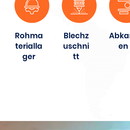
Rohma
Blechz
Abka
terialla
uschni
en
ger
tt