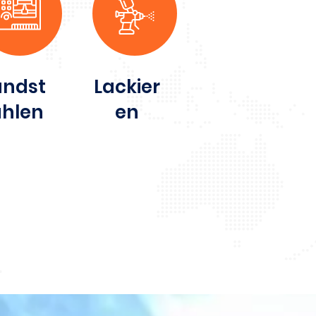
andst
Lackier
ahlen
en