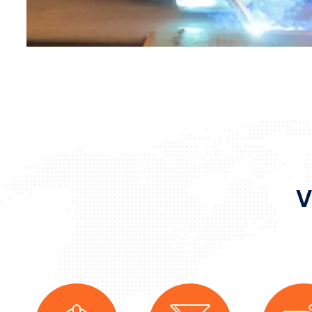
Produk
Finde mehr herau
V