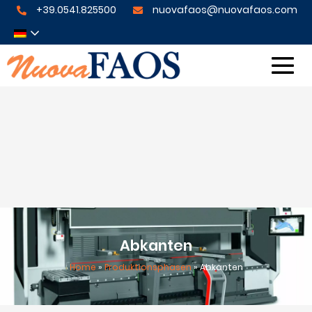
+39.0541.825500
nuovafaos@nuovafaos.com
Abkanten
Home
»
Produktionsphasen
»
Abkanten