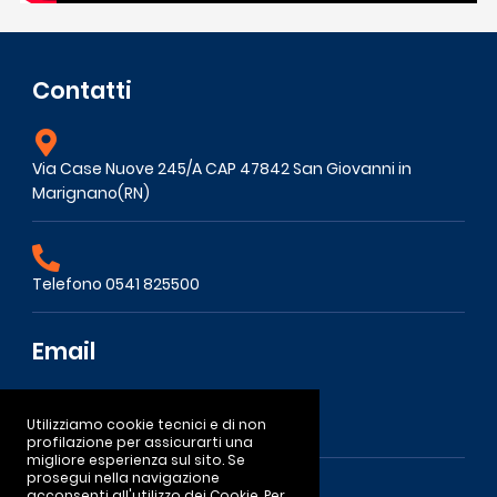
Contatti
Via Case Nuove 245/A CAP 47842 San Giovanni in
Marignano(RN)
Telefono 0541 825500
Email
Utilizziamo cookie tecnici e di non
nuovafaos@nuovafaos.com
profilazione per assicurarti una
migliore esperienza sul sito. Se
prosegui nella navigazione
acconsenti all'utilizzo dei Cookie. Per