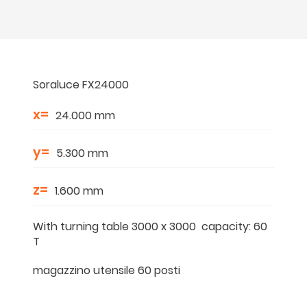
Soraluce FX24000
x=
24.000 mm
y=
5.300 mm
z=
1.600 mm
With turning table 3000 x 3000 capacity: 60
T
magazzino utensile 60 posti