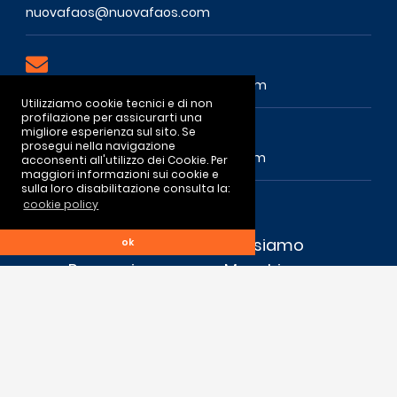
nuovafaos@nuovafaos.com
commercialeestero@nuovafaos.com
Utilizziamo cookie tecnici e di non
profilazione per assicurarti una
migliore esperienza sul sito. Se
prosegui nella navigazione
ufficiocommerciale@nuovafaos.com
acconsenti all'utilizzo dei Cookie. Per
maggiori informazioni sui cookie e
sulla loro disabilitazione consulta la:
Link
cookie policy
Home
Chi siamo
ok
Processi
Macchine
Qualità
Contatti
Nuova Faos S.r.l - Cap. Soc. € 90.000,00 Interamente Versato
Iscrizione CCIAA : PS-184107 Cod.Fisc. / P.IVA : 02466620412