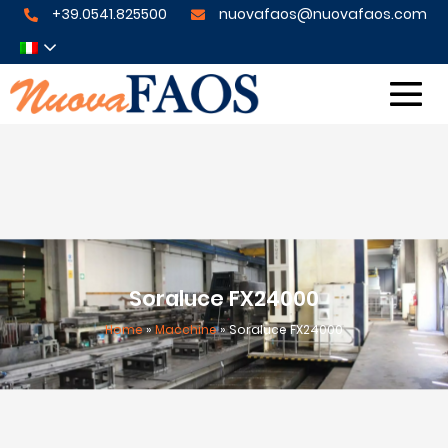
+39.0541.825500
nuovafaos@nuovafaos.com
Soraluce FX24000
Home
»
Macchine
»
Soraluce FX24000